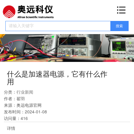
网站首页
关于我们
产品展示
高压直流电源
高压脉冲电源
高压射频电源
其他高压电源
塔式高压电源
机架
式高压电源
什么是加速器电源，它有什么作
新闻资讯
用
公司新闻
行业新闻
分类：
行业新闻
电源百科
作者：
翟羽
来源：
奥远电源官网
电源手册
发布时间：
2024-01-08
服务保障
访问量：
416
详情
联系我们