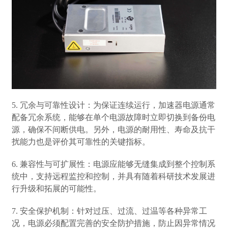
5. 冗余与可靠性设计：为保证连续运行，加速器电源通常
配备冗余系统，能够在单个电源故障时立即切换到备份电
源，确保不间断供电。另外，电源的耐用性、寿命及抗干
扰能力也是评价其可靠性的关键指标。
6. 兼容性与可扩展性：电源应能够无缝集成到整个控制系
统中，支持远程监控和控制，并具有随着科研技术发展进
行升级和拓展的可能性。
7. 安全保护机制：针对过压、过流、过温等各种异常工
况，电源必须配置完善的安全防护措施，防止因异常情况