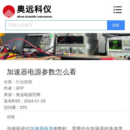
网站首页
关于我们
产品展示
高压直流电源
高压脉冲电源
高压射频电源
其他高压电源
塔式高压电源
机架
式高压电源
加速器电源参数怎么看
新闻资讯
分类：
行业新闻
公司新闻
行业新闻
作者：
孙宇
电源百科
来源：
奥远电源官网
发布时间：
2024-01-29
电源手册
访问量：
555
服务保障
详情
联系我们
选择和评估
加速器电源
参数时，需要结合加速器的具体类