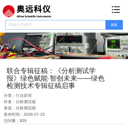
网站首页
关于我们
产品展示
高压直流电源
高压脉冲电源
高压射频电源
其他高压电源
塔式高压电源
机架
式高压电源
联合专辑征稿：《分析测试学
新闻资讯
报》绿色赋能·智创未来——绿色
公司新闻
行业新闻
检测技术专辑征稿启事
电源百科
分类：
行业新闻
电源手册
作者：
分析测试报
来源：
分析测试报
服务保障
发布时间：
2026-01-23
访问量：
829
联系我们