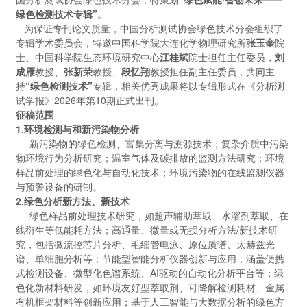
绿色检测技术专辑”
。
为保证专刊论文质量，中国分析测试协会绿色技术分会组织了
专辑学术委员会，特邀中国科学院大连化学物理研究所
张玉奎
院
士、中国科学院生态环境研究中心
江桂斌
院士担任主任委员，
刘
成雁
教授、
张新荣
教授、
段忆翔
教授担任副主任委员，共同主
持
“绿色检测技术”
专辑，相关优秀成果将以专辑形式在《分析测
试学报》2026年第10期正式出刊。
征稿范围
1.环境检测与和新污染物分析
新污染物的绿色检测、富集分离与溯源技术；复杂介质中污染
物环境行为分析研究；温室气体及碳排放的监测方法研究；环境
样品前处理的绿色化与自动化技术；环境污染物的在线监测仪器
与预警设备的研制。
2.绿色分析新方法、新技术
绿色样品前处理技术研究，如超声辅助萃取、水溶剂萃取、在
线衍生等低能耗方法；高通量、微量或无损分析方法/新技术研
究，包括微流控芯片分析、毛细管电泳、原位质谱、太赫兹光
谱、单细胞分析等；节能型智能分析仪器创新与应用，涵盖便携
式检测设备、微型化色谱系统、AI驱动的自动化分析平台等；绿
色化新材料研发，如环境友好型萃取剂、可降解检测耗材、金属
有机框架材料等创新应用；基于人工智能与大数据分析的绿色方