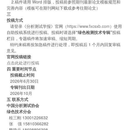
2.稿件请用 Word 排版，投稿前参照期刊最新论文模板规范和
完善内容（模板可在期刊网站下载或参考往期论文）
三
投稿方式
请登录《分析测试学报》官网（
https://www.fxcsxb.com
）使用
自助投稿系统进行投稿。投稿时请选择
“绿色检测技术专辑”
投稿
栏目，专题稿件将加速审稿、缩短周期。
特约来稿将按加急稿件进行处理，即投稿后 1 个月内回复审稿
意见。
官网投稿链接
点击此处进行投稿
四 重要时间节点
投稿截止时间
2026年6月30日
专辑刊出日期
2026年10月
五 联系方式
中国分析测试协会
绿色技术分会
桂三刚 13001226632
张 强 15810366282
魏静元 18698896398